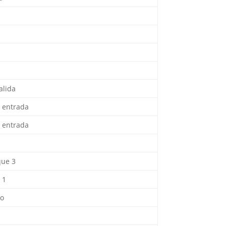
alida
n entrada
n entrada
que 3
 1
to