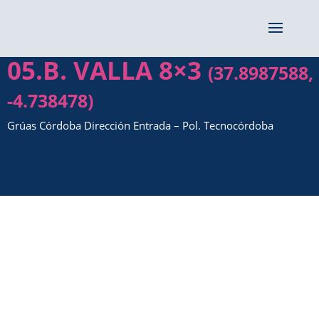
05.B. VALLA 8×3
(37.8987588,
-4.738478)
Grúas Córdoba Dirección Entrada – Pol. Tecnocórdoba