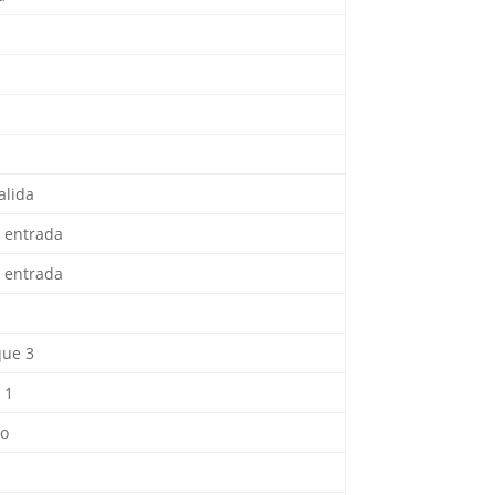
alida
n entrada
n entrada
que 3
 1
to