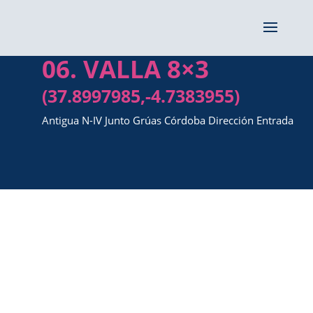
06. VALLA 8×3
(37.8997985,-4.7383955)
Antigua N-IV Junto Grúas Córdoba Dirección Entrada