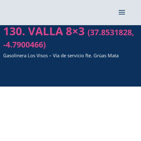
130. VALLA 8×3
(37.8531828,
-4.7900466)
Gasolinera Los Visos – Vía de servicio fte. Grúas Mata