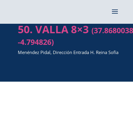
50. VALLA 8×3
(37.8680038
-4.794826)
Menéndez Pidal, Dirección Entrada H. Reina Sofía