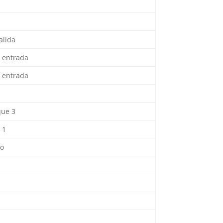
alida
n entrada
n entrada
que 3
 1
to