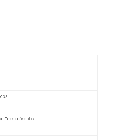
doba
ono Tecnocórdoba