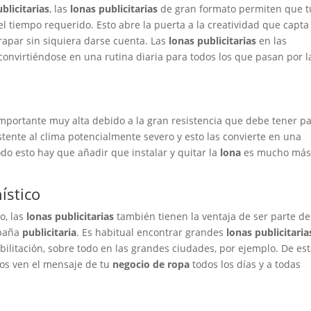
blicitarias
, las
lonas publicitarias
de gran formato permiten que t
 tiempo requerido. Esto abre la puerta a la creatividad que capta 
rapar sin siquiera darse cuenta. Las
lonas publicitarias
en las
convirtiéndose en una rutina diaria para todos los que pasan por l
mportante muy alta debido a la gran resistencia que debe tener p
stente al clima potencialmente severo y esto las convierte en una
todo esto hay que añadir que instalar y quitar la
lona
es mucho má
nístico
o, las
lonas publicitarias
también tienen la ventaja de ser parte de
paña
publicitaria
. Es habitual encontrar grandes
lonas publicitaria
bilitación, sobre todo en las grandes ciudades, por ejemplo. De es
os ven el mensaje de tu
negocio de ropa
todos los días y a todas