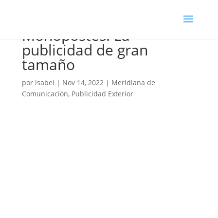
Monopostes: La
publicidad de gran
tamaño
por
isabel
|
Nov 14, 2022
|
Meridiana de
Comunicación
,
Publicidad Exterior