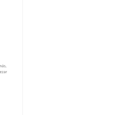
más,
ezar